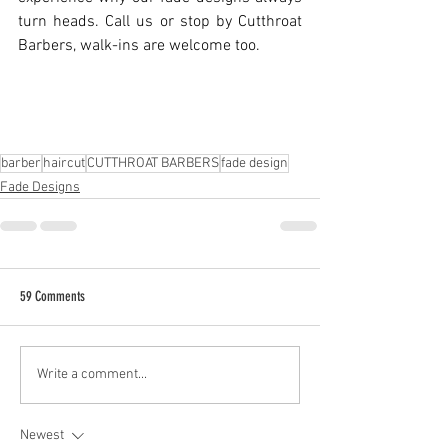
turn heads. Call us or stop by Cutthroat 
Barbers, walk-ins are welcome too.
barber
haircut
CUTTHROAT BARBERS
fade design
Fade Designs
59 Comments
Write a comment...
Newest