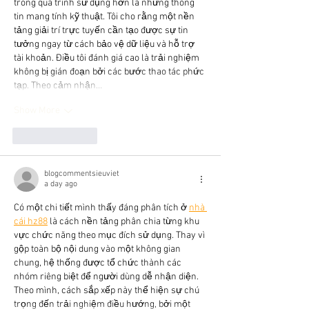
trong quá trình sử dụng hơn là những thông 
tin mang tính kỹ thuật. Tôi cho rằng một nền 
tảng giải trí trực tuyến cần tạo được sự tin 
tưởng ngay từ cách bảo vệ dữ liệu và hỗ trợ 
tài khoản. Điều tôi đánh giá cao là trải nghiệm 
không bị gián đoạn bởi các bước thao tác phức 
tạp. Theo cảm nhận…
Show More
Like
Reply
blogcommentsieuviet
a day ago
Có một chi tiết mình thấy đáng phân tích ở 
nhà 
cái hz88
 là cách nền tảng phân chia từng khu 
vực chức năng theo mục đích sử dụng. Thay vì 
gộp toàn bộ nội dung vào một không gian 
chung, hệ thống được tổ chức thành các 
nhóm riêng biệt để người dùng dễ nhận diện. 
Theo mình, cách sắp xếp này thể hiện sự chú 
trọng đến trải nghiệm điều hướng, bởi một 