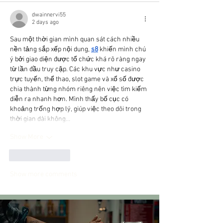
dwainnervi55
2 days ago
Sau một thời gian mình quan sát cách nhiều 
nền tảng sắp xếp nội dung, 
s8
 khiến mình chú 
ý bởi giao diện được tổ chức khá rõ ràng ngay 
từ lần đầu truy cập. Các khu vực như casino 
trực tuyến, thể thao, slot game và xổ số được 
chia thành từng nhóm riêng nên việc tìm kiếm 
diễn ra nhanh hơn. Mình thấy bố cục có 
khoảng trống hợp lý, giúp việc theo dõi trong 
thời gian dài không…
Show More
Like
Reply
Show more comments