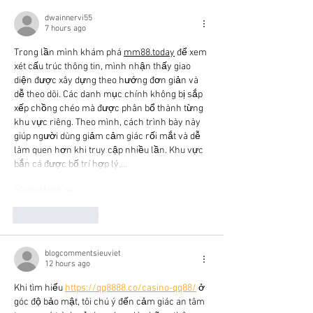
dwainnervi55
7 hours ago
Trong lần mình khám phá 
mm88.today
 để xem 
xét cấu trúc thông tin, mình nhận thấy giao 
diện được xây dựng theo hướng đơn giản và 
dễ theo dõi. Các danh mục chính không bị sắp 
xếp chồng chéo mà được phân bổ thành từng 
khu vực riêng. Theo mình, cách trình bày này 
giúp người dùng giảm cảm giác rối mắt và dễ 
làm quen hơn khi truy cập nhiều lần. Khu vực 
bắn cá được bố trí hợp lý,…
Show More
Like
Reply
blogcommentsieuviet
12 hours ago
Khi tìm hiểu 
https://qq8888.co/casino-qq88/
 ở 
góc độ bảo mật, tôi chú ý đến cảm giác an tâm 