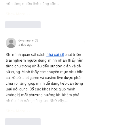
nền tảng nhiều tính năng cần…
Show More
Like
Reply
dwainnervi55
a day ago
Khi mình quan sát cách 
nhà cái s8
 phát triển 
trải nghiệm người dùng, mình nhận thấy nền 
tảng chú trọng nhiều đến sự đơn giản và dễ 
sử dụng. Mình thấy các chuyên mục như bắn 
cá, xổ số, slot game và casino live được phân 
chia rõ ràng, giúp mình dễ dàng tiếp cận từng 
loại nội dung. Bố cục khoa học giúp mình 
không bị mất phương hướng khi khám phá 
nhiều tính năng cùng lúc. Nhờ vậy,…
Show More
Like
Reply